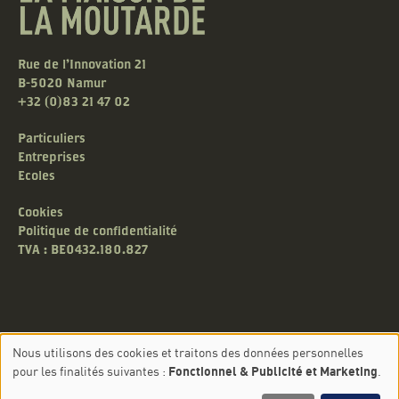
Rue de l'Innovation 21
B-5020 Namur
+32 (0)83 21 47 02
Particuliers
Entreprises
Ecoles
Cookies
Politique de confidentialité
TVA : BE0432.180.827
Nous utilisons des cookies et traitons des données personnelles
Use
pour les finalités suivantes :
Fonctionnel & Publicité et Marketing
.
©2026 La Maison de la Moutarde. All rights reserved.
of